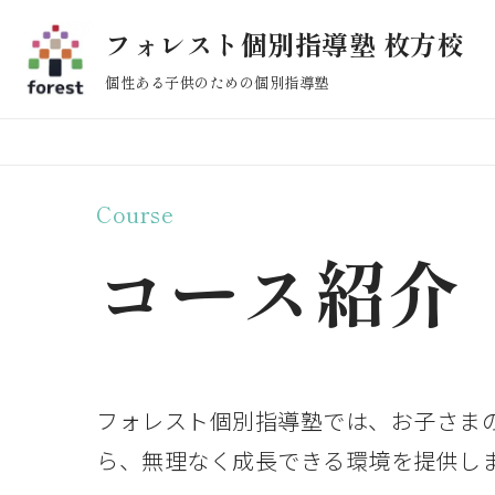
フォレスト個別指導塾 枚方校
コ
個性ある子供のための個別指導塾
ン
テ
ン
ツ
Course
へ
ス
コース紹介
キ
ッ
プ
フォレスト個別指導塾では、お子さま
ら、無理なく成長できる環境を提供し